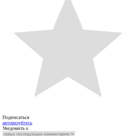
Подписаться
авторизуйтесь
Уведомить о