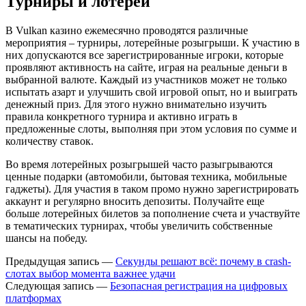
Турниры и лотереи
В Vulkan казино ежемесячно проводятся различные
мероприятия – турниры, лотерейные розыгрыши. К участию в
них допускаются все зарегистрированные игроки, которые
проявляют активность на сайте, играя на реальные деньги в
выбранной валюте. Каждый из участников может не только
испытать азарт и улучшить свой игровой опыт, но и выиграть
денежный приз. Для этого нужно внимательно изучить
правила конкретного турнира и активно играть в
предложенные слоты, выполняя при этом условия по сумме и
количеству ставок.
Во время лотерейных розыгрышей часто разыгрываются
ценные подарки (автомобили, бытовая техника, мобильные
гаджеты). Для участия в таком промо нужно зарегистрировать
аккаунт и регулярно вносить депозиты. Получайте еще
больше лотерейных билетов за пополнение счета и участвуйте
в тематических турнирах, чтобы увеличить собственные
шансы на победу.
Предыдущая запись —
Секунды решают всё: почему в crash-
слотах выбор момента важнее удачи
Следующая запись —
Безопасная регистрация на цифровых
платформах