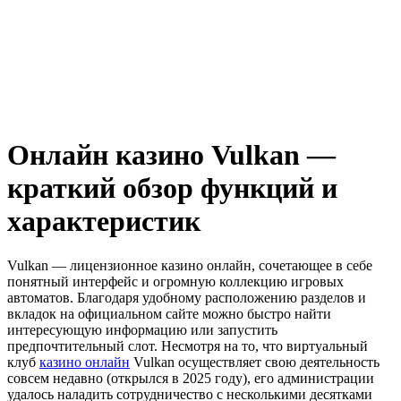
Онлайн казино Vulkan —
краткий обзор функций и
характеристик
Vulkan — лицензионное казино онлайн, сочетающее в себе
понятный интерфейс и огромную коллекцию игровых
автоматов. Благодаря удобному расположению разделов и
вкладок на официальном сайте можно быстро найти
интересующую информацию или запустить
предпочтительный слот. Несмотря на то, что виртуальный
клуб
казино онлайн
Vulkan осуществляет свою деятельность
совсем недавно (открылся в 2025 году), его администрации
удалось наладить сотрудничество с несколькими десятками