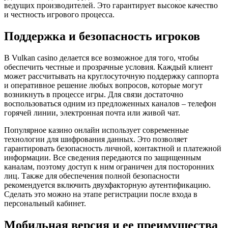
ведущих производителей. Это гарантирует высокое качество
и честность игрового процесса.
Поддержка и безопасность игроков
В Vulkan casino делается все возможное для того, чтобы
обеспечить честные и прозрачные условия. Каждый клиент
может рассчитывать на круглосуточную поддержку саппорта
и оперативное решение любых вопросов, которые могут
возникнуть в процессе игры. Для связи достаточно
воспользоваться одним из предложенных каналов – телефон
горячей линии, электронная почта или живой чат.
Популярное казино онлайн использует современные
технологии для шифрования данных. Это позволяет
гарантировать безопасность личной, контактной и платежной
информации. Все сведения передаются по защищенным
каналам, поэтому доступ к ним ограничен для посторонних
лиц. Также для обеспечения полной безопасности
рекомендуется включить двухфакторную аутентификацию.
Сделать это можно на этапе регистрации после входа в
персональный кабинет.
Мобильная версия и ее преимущества