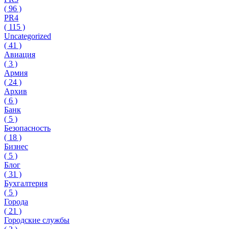
(
96
)
PR4
(
115
)
Uncategorized
(
41
)
Авиация
(
3
)
Армия
(
24
)
Архив
(
6
)
Банк
(
5
)
Безопасность
(
18
)
Бизнес
(
5
)
Блог
(
31
)
Бухгалтерия
(
5
)
Города
(
21
)
Городские службы