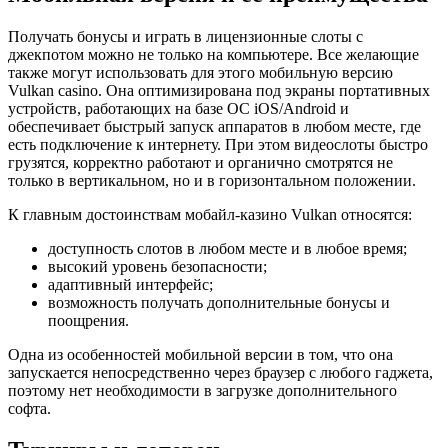
Получать бонусы и играть в лицензионные слоты с
джекпотом можно не только на компьютере. Все желающие
также могут использовать для этого мобильную версию
Vulkan casino. Она оптимизирована под экраны портативных
устройств, работающих на базе ОС iOS/Android и
обеспечивает быстрый запуск аппаратов в любом месте, где
есть подключение к интернету. При этом видеослоты быстро
грузятся, корректно работают и органично смотрятся не
только в вертикальном, но и в горизонтальном положении.
К главным достоинствам мобайл-казино Vulkan относятся:
доступность слотов в любом месте и в любое время;
высокий уровень безопасности;
адаптивный интерфейс;
возможность получать дополнительные бонусы и
поощрения.
Одна из особенностей мобильной версии в том, что она
запускается непосредственно через браузер с любого гаджета,
поэтому нет необходимости в загрузке дополнительного
софта.