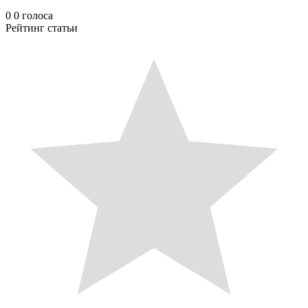
0
0
голоса
Рейтинг статьи