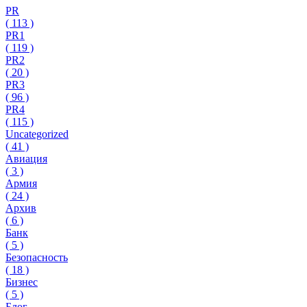
PR
(
113
)
PR1
(
119
)
PR2
(
20
)
PR3
(
96
)
PR4
(
115
)
Uncategorized
(
41
)
Авиация
(
3
)
Армия
(
24
)
Архив
(
6
)
Банк
(
5
)
Безопасность
(
18
)
Бизнес
(
5
)
Блог