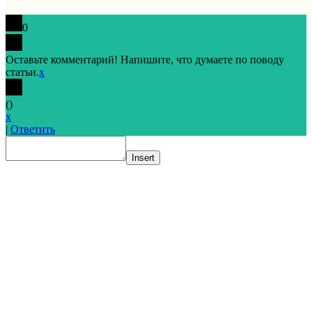
0
Оставьте комментарий! Напишите, что думаете по поводу
статьи.
x
(
)
x
|
Ответить
Insert