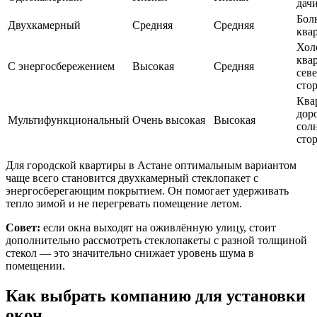
дач
Бол
Двухкамерный
Средняя
Средняя
ква
Хол
ква
С энергосбережением
Высокая
Средняя
сев
сто
Ква
доро
Мультифункциональный
Очень высокая
Высокая
сол
сто
Для городской квартиры в Астане оптимальным вариантом
чаще всего становится двухкамерный стеклопакет с
энергосберегающим покрытием. Он помогает удерживать
тепло зимой и не перегревать помещение летом.
Совет:
если окна выходят на оживлённую улицу, стоит
дополнительно рассмотреть стеклопакеты с разной толщиной
стекол — это значительно снижает уровень шума в
помещении.
Как выбрать компанию для установки
окон