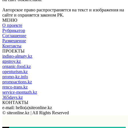
Авторское право распространяется на текст и изображения на
сайте и охраняется законом РК.
МЕНЮ
О проекте
Рубрикатор
Соглашение
Размещение
Контакты
ПРОЕКТЫ
indigo-almaty.kz
gpstroy.kz
organic-food.kz
openturism.kz
promo-kz.info
promoactions.kz
renco-trans.kz
service-montazh.kz
365days.kz
КОНТАКТЫ
e-mail: hello(a)siteonline.kz
© siteonline.kz | All Rights Reserved