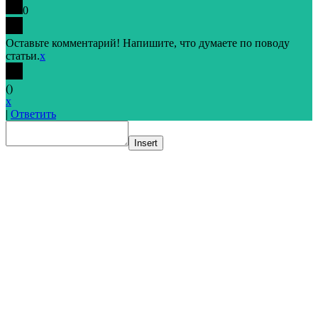
0
Оставьте комментарий! Напишите, что думаете по поводу
статьи.
x
(
)
x
|
Ответить
Insert