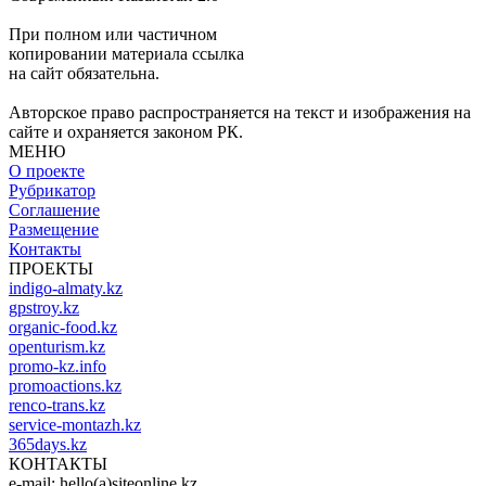
При полном или частичном
копировании материала ссылка
на сайт обязательна.
Авторское право распространяется на текст и изображения на
сайте и охраняется законом РК.
МЕНЮ
О проекте
Рубрикатор
Соглашение
Размещение
Контакты
ПРОЕКТЫ
indigo-almaty.kz
gpstroy.kz
organic-food.kz
openturism.kz
promo-kz.info
promoactions.kz
renco-trans.kz
service-montazh.kz
365days.kz
КОНТАКТЫ
e-mail: hello(a)siteonline.kz