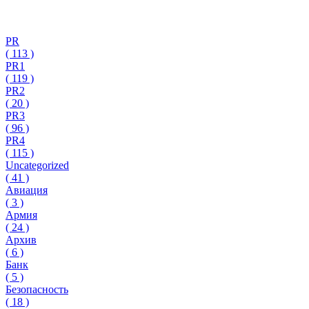
PR
(
113
)
PR1
(
119
)
PR2
(
20
)
PR3
(
96
)
PR4
(
115
)
Uncategorized
(
41
)
Авиация
(
3
)
Армия
(
24
)
Архив
(
6
)
Банк
(
5
)
Безопасность
(
18
)