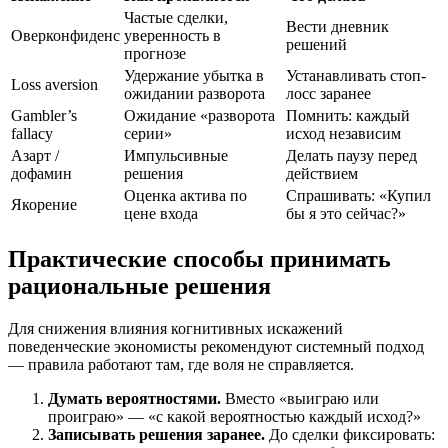
Частые сделки,
Вести дневник
Оверконфиденс
уверенность в
решений
прогнозе
Удержание убытка в
Устанавливать стоп-
Loss aversion
ожидании разворота
лосс заранее
Gambler’s
Ожидание «разворота
Помнить: каждый
fallacy
серии»
исход независим
Азарт /
Импульсивные
Делать паузу перед
дофамин
решения
действием
Оценка актива по
Спрашивать: «Купил
Якорение
цене входа
бы я это сейчас?»
Практические способы принимать
рациональные решения
Для снижения влияния когнитивных искажений
поведенческие экономисты рекомендуют системный подход
— правила работают там, где воля не справляется.
Думать вероятностями.
Вместо «выиграю или
проиграю» — «с какой вероятностью каждый исход?»
Записывать решения заранее.
До сделки фиксировать: