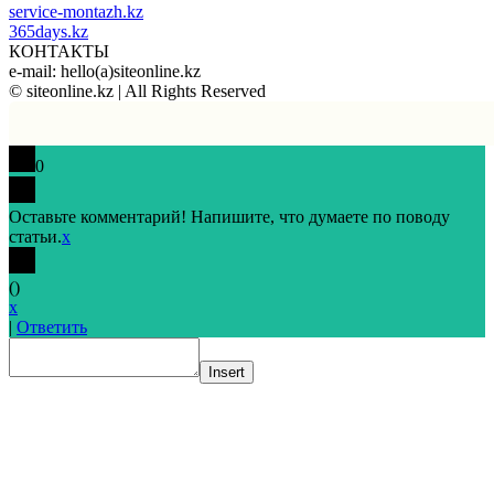
service-montazh.kz
365days.kz
КОНТАКТЫ
e-mail: hello(a)siteonline.kz
© siteonline.kz | All Rights Reserved
0
Оставьте комментарий! Напишите, что думаете по поводу
статьи.
x
(
)
x
|
Ответить
Insert