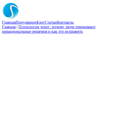
Главная
Популярное
Блог
Статьи
Контакты
Главная
|
Психология денег: почему люди принимают
иррациональные решения и как это исправить