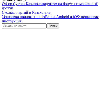
Обзор Султан Казино с акцентом на бонусы и мобильный
доступ
Сколько партий в Казахстане
Установка приложения 1xBet на Android и iOS: пошаговая
инструкция