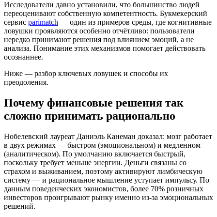
Исследователи давно установили, что большинство людей
переоценивают собственную компетентность. Букмекерский
сервис
parimatch
— один из примеров среды, где когнитивные
ловушки проявляются особенно отчётливо: пользователи
нередко принимают решения под влиянием эмоций, а не
анализа. Понимание этих механизмов помогает действовать
осознаннее.
Ниже — разбор ключевых ловушек и способы их
преодоления.
Почему финансовые решения так
сложно принимать рационально
Нобелевский лауреат Даниэль Канеман доказал: мозг работает
в двух режимах — быстром (эмоциональном) и медленном
(аналитическом). По умолчанию включается быстрый,
поскольку требует меньше энергии. Деньги связаны со
страхом и выживанием, поэтому активируют лимбическую
систему — и рациональное мышление уступает импульсу. По
данным поведенческих экономистов, более 70% розничных
инвесторов проигрывают рынку именно из-за эмоциональных
решений.