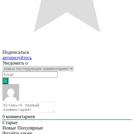
Подписаться
авторизуйтесь
Уведомить о
0
комментариев
Старые
Новые
Популярные
Читайте также