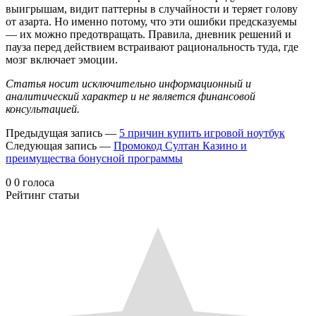
выигрышам, видит паттерны в случайности и теряет голову
от азарта. Но именно потому, что эти ошибки предсказуемы
— их можно предотвращать. Правила, дневник решений и
пауза перед действием встраивают рациональность туда, где
мозг включает эмоции.
Статья носит исключительно информационный и
аналитический характер и не является финансовой
консультацией.
Предыдущая запись —
5 причин купить игровой ноутбук
Следующая запись —
Промокод Султан Казино и
преимущества бонусной программы
0
0
голоса
Рейтинг статьи