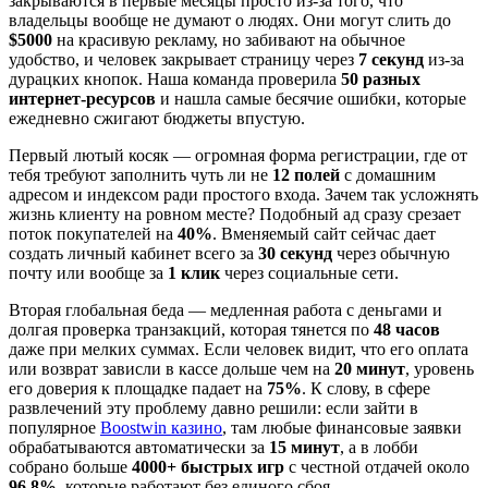
закрываются в первые месяцы просто из-за того, что
владельцы вообще не думают о людях. Они могут слить до
$5000
на красивую рекламу, но забивают на обычное
удобство, и человек закрывает страницу через
7 секунд
из-за
дурацких кнопок. Наша команда проверила
50 разных
интернет-ресурсов
и нашла самые бесячие ошибки, которые
ежедневно сжигают бюджеты впустую.
Первый лютый косяк — огромная форма регистрации, где от
тебя требуют заполнить чуть ли не
12 полей
с домашним
адресом и индексом ради простого входа. Зачем так усложнять
жизнь клиенту на ровном месте? Подобный ад сразу срезает
поток покупателей на
40%
. Вменяемый сайт сейчас дает
создать личный кабинет всего за
30 секунд
через обычную
почту или вообще за
1 клик
через социальные сети.
Вторая глобальная беда — медленная работа с деньгами и
долгая проверка транзакций, которая тянется по
48 часов
даже при мелких суммах. Если человек видит, что его оплата
или возврат зависли в кассе дольше чем на
20 минут
, уровень
его доверия к площадке падает на
75%
. К слову, в сфере
развлечений эту проблему давно решили: если зайти в
популярное
Boostwin казино
, там любые финансовые заявки
обрабатываются автоматически за
15 минут
, а в лобби
собрано больше
4000+ быстрых игр
с честной отдачей около
96.8%
, которые работают без единого сбоя.