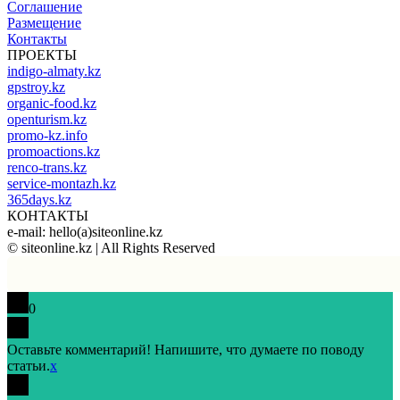
Соглашение
Размещение
Контакты
ПРОЕКТЫ
indigo-almaty.kz
gpstroy.kz
organic-food.kz
openturism.kz
promo-kz.info
promoactions.kz
renco-trans.kz
service-montazh.kz
365days.kz
КОНТАКТЫ
e-mail: hello(a)siteonline.kz
© siteonline.kz | All Rights Reserved
0
Оставьте комментарий! Напишите, что думаете по поводу
статьи.
x