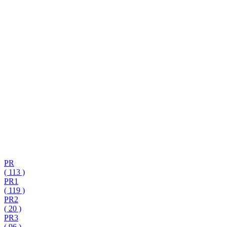
PR
(
113
)
PR1
(
119
)
PR2
(
20
)
PR3
(
96
)