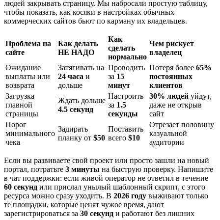
людей закрывать страницу. Мы набросали простую таблицу,
чтобы показать, как косяки в настройках обычных
коммерческих сайтов бьют по карману их владельцев.
Как
Проблема на
Как делать
Чем рискует
сделать
сайте
НЕ НАДО
владелец
нормально
Ожидание
Затягивать на
Проводить
Потеря более
65%
выплаты или
24 часа
и
за
15
постоянных
возврата
дольше
минут
клиентов
Загрузка
Настроить
30% людей
уйдут,
Ждать дольше
главной
за
1.5
даже не открыв
4.5 секунд
страницы
секунды
сайт
Порог
Отрезает половину
Задирать
Поставить
минимального
казуальной
планку от
$50
всего
$10
чека
аудитории
Если вы развиваете свой проект или просто зашли на новый
портал, потратьте
3 минуты
на быструю проверку. Напишите
в чат поддержки: если живой оператор не ответил в течение
60 секунд
или прислал унылый шаблонный скрипт, с этого
ресурса можно сразу уходить. В
2026 году
выживают только
те площадки, которые ценят чужое время, дают
зарегистрироваться за
30 секунд
и работают без лишних